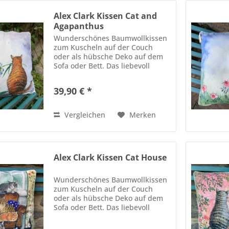
Alex Clark Kissen Cat and
Agapanthus
Wunderschönes Baumwollkissen
zum Kuscheln auf der Couch
oder als hübsche Deko auf dem
Sofa oder Bett. Das liebevoll
gestaltete Kissen ist in jedem Fall
ein Blickfang oder ein Geschenk
39,90 € *
für einen lieben Menschen.
Größe 45 cm x 45 cm Bezug...
Vergleichen
Merken
Alex Clark Kissen Cat House
Wunderschönes Baumwollkissen
zum Kuscheln auf der Couch
oder als hübsche Deko auf dem
Sofa oder Bett. Das liebevoll
gestaltete Kissen ist in jedem Fall
ein Blickfang oder ein Geschenk