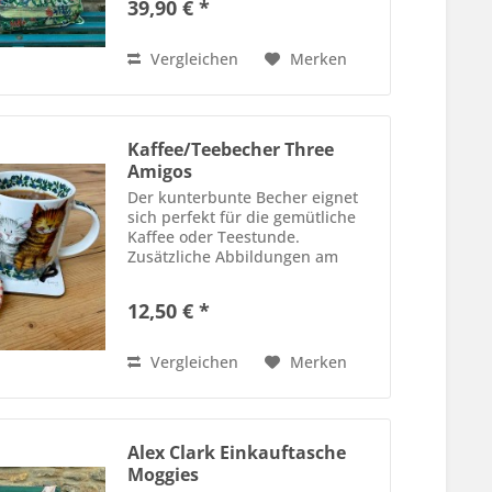
39,90 € *
für einen lieben Menschen.
Größe 45 cm x 45 cm Bezug...
Vergleichen
Merken
Kaffee/Teebecher Three
Amigos
Der kunterbunte Becher eignet
sich perfekt für die gemütliche
Kaffee oder Teestunde.
Zusätzliche Abbildungen am
Innenrand des Bechers und auf
dem Henkel. Hergestellt aus New
12,50 € *
Bone China Geeignet für den
Geschirrspüler und die
Mikrowelle...
Vergleichen
Merken
Alex Clark Einkauftasche
Moggies