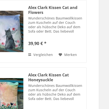
Alex Clark Kissen Cat and
Flowers
Wunderschönes Baumwollkissen
zum Kuscheln auf der Couch
oder als hübsche Deko auf dem
Sofa oder Bett. Das liebevoll
gestaltete Kissen ist in jedem Fall
ein Blickfang oder ein Geschenk
39,90 € *
für einen lieben Menschen.
Größe 45 cm x 45 cm Bezug...
Vergleichen
Merken
Alex Clark Kissen Cat
Honeysuckle
Wunderschönes Baumwollkissen
zum Kuscheln auf der Couch
oder als hübsche Deko auf dem
Sofa oder Bett. Das liebevoll
gestaltete Kissen ist in jedem Fall
ein Blickfang oder ein Geschenk