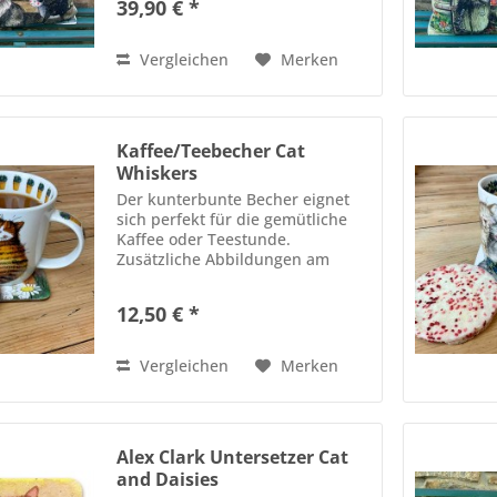
39,90 € *
für einen lieben Menschen.
Größe 45 cm x 45 cm Bezug...
Vergleichen
Merken
Kaffee/Teebecher Cat
Whiskers
Der kunterbunte Becher eignet
sich perfekt für die gemütliche
Kaffee oder Teestunde.
Zusätzliche Abbildungen am
Innenrand des Bechers und auf
dem Henkel. Hergestellt aus New
12,50 € *
Bone China Geeignet für den
Geschirrspüler und die
Mikrowelle...
Vergleichen
Merken
Alex Clark Untersetzer Cat
and Daisies