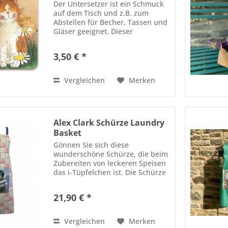
Der Untersetzer ist ein Schmuck
auf dem Tisch und z.B. zum
Abstellen für Becher, Tassen und
Gläser geeignet. Dieser
Untersetzer ist aus Kork mit einer
laminierten Obrfläche. Der
3,50 € *
Untersetzer eignet sich für
Flaschen und Gläser. Größe 10...
Vergleichen
Merken
Alex Clark Schürze Laundry
Basket
Gönnen Sie sich diese
wunderschöne Schürze, die beim
Zubereiten von leckeren Speisen
das i-Tüpfelchen ist. Die Schürze
ist aus weicher Baumwolle
gefertigt, hat vorne eine große
21,90 € *
Tasche aufgenäht und wird nach
hinten mit blauen Bändern...
Vergleichen
Merken