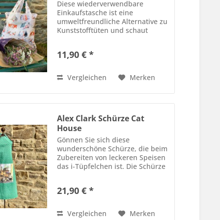
Diese wiederverwendbare
Einkaufstasche ist eine
umweltfreundliche Alternative zu
Kunststofftüten und schaut
darüber hinaus auch noch sehr
hübsch aus und ist langlebig. Die
11,90 € *
Tasche kann zusammefaltet und
mit einem Druckknopf fixiert
werden...
Vergleichen
Merken
Alex Clark Schürze Cat
House
Gönnen Sie sich diese
wunderschöne Schürze, die beim
Zubereiten von leckeren Speisen
das i-Tüpfelchen ist. Die Schürze
ist aus weicher Baumwolle
gefertigt, hat vorne eine große
21,90 € *
Tasche aufgenäht und wird nach
hinten mit Bändern gebunden....
Vergleichen
Merken