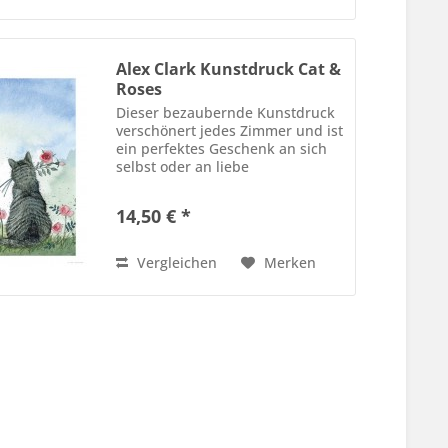
Alex Clark Kunstdruck Cat &
Roses
Dieser bezaubernde Kunstdruck
verschönert jedes Zimmer und ist
ein perfektes Geschenk an sich
selbst oder an liebe
Katzenfreunde. Druck auf
hochwertigem Papier. Größe 30
14,50 € *
cm x 40 cm Der Druck passt ganz
wunderbar in einen
Standardrahmen.
Vergleichen
Merken