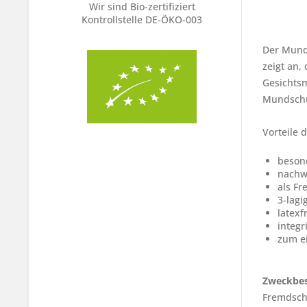
Wir sind Bio-zertifiziert
Kontrollstelle DE-ÖKO-003
Der Munds
zeigt an,
Gesichtsm
Mundschut
Vorteile 
besond
nachwe
als Fr
3-lagi
latexf
integr
zum e
Zweckbe
Fremdschu