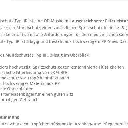
chutz Typ IIR ist eine OP-Maske mit
ausgezeichneter Filterleist
 dass der Mundschutz einen zusätzlichen Spritzschutz bietet, z. B. 
aske erfüllt somit alle Anforderungen für den medizinischen Gebr
z Typ IIR ist 3-lagig und besteht aus hochwertigem PP-Vlies. Das 
des Mundschutzes Typ IIR, 3-lagig im Überblick:
ers hochwertig, Spritzschutz gegen kontaminierte Flüssigkeiten
isliche Filterleistung von 98 % BFE
emdschutz vor Tröpfcheninfektionen
g, hochwertiges Material aus PP
reie Ohrschlaufen
ierter Nasenbügel für einen guten Sitz
inmaligen Gebrauch
stimmung
tz (Schutz vor Tröpfcheninfektion) im Kranken- und Pflegebereic