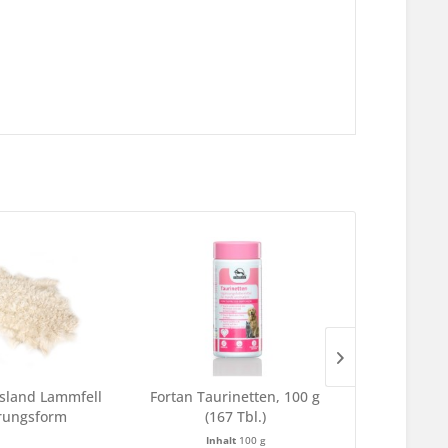
Island Lammfell
Fortan Taurinetten, 100 g
Rosina Wacht
rungsform
(167 Tbl.)
Bag
Inhalt
100 g