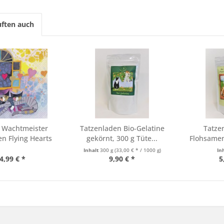
ften auch
 Wachtmeister
Tatzenladen Bio-Gelatine
Tatze
en Flying Hearts
gekörnt, 300 g Tüte...
Flohsamen
DE-
Inhalt
300 g
(33,00 € * / 1000 g)
In
4,99 € *
9,90 € *
5