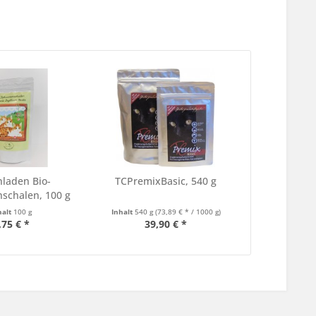
nladen Bio-
TCPremixBasic, 540 g
schalen, 100 g
ÖKO-003
halt
100 g
Inhalt
540 g
(73,89 € * / 1000 g)
,75 € *
39,90 € *