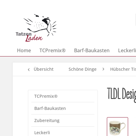
Home
TCPremix®
Barf-Baukasten
Leckerli
Übersicht
Schöne Dinge
Hübscher Ti
TLDL Desi
TCPremix®
Barf-Baukasten
Zubereitung
Leckerli