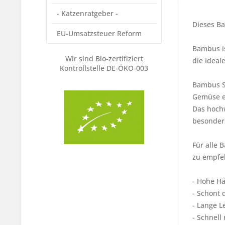
- Katzenratgeber -
Dieses Ba
EU-Umsatzsteuer Reform
Bambus is
Wir sind Bio-zertifiziert
die Ideal
Kontrollstelle DE-ÖKO-003
Bambus Sc
Gemüse e
Das hochw
besonders
Für alle
zu empfe
- Hohe Hä
- Schont 
- Lange L
- Schnell