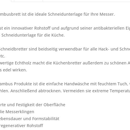
mbusbrett ist die ideale Schneidunterlage für Ihre Messer.
t ein innovativer Rohstoff und aufgrund seiner antibakteriellen E
e Schneidunterlage für die Küche.
hneidbretter sind beidseitig verwendbar für alle Hack- und Schnei
tc.
ertige Echtholz macht die Küchenbretter außerdem zu schönen Acc
 edel wirken.
 Bambus Produkte ist die einfache Handwäsche mit feuchtem Tuch
hlen. Anschließend abtrocknen. Vermeiden sie extreme Temperatu
rte und Festigkeit der Oberfläche
die Messerklingen
ebensdauer und Formstabilität
 regenerativer Rohstoff