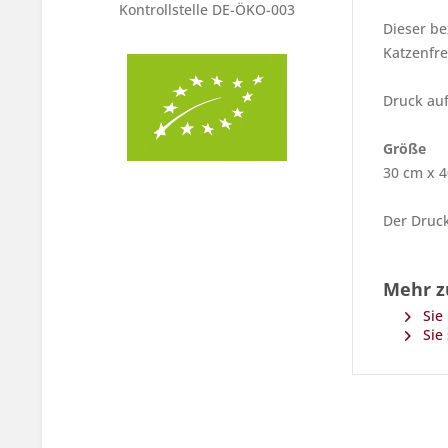
Kontrollstelle DE-ÖKO-003
Dieser be
Katzenfr
Druck au
Größe
30 cm x 
Der Druc
Mehr z
Sie 
Sie 