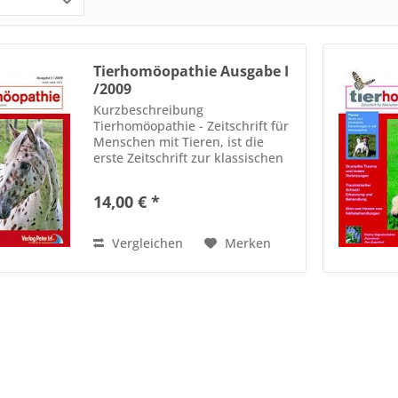
Tierhomöopathie Ausgabe I
/2009
Kurzbeschreibung
Tierhomöopathie - Zeitschrift für
Menschen mit Tieren, ist die
erste Zeitschrift zur klassischen
Tierhomöopathie. Die Autorinnen
Claudia Grothus und Sabine
14,00 € *
Loechle vermitteln auf
anschauliche und verständliche
Weise...
Vergleichen
Merken