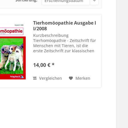
Tierhomöopathie Ausgabe I
I/2008
Kurzbeschreibung
Tierhomöopathie - Zeitschrift für
Menschen mit Tieren, ist die
erste Zeitschrift zur klassischen
Tierhomöopathie. Die Autorinnen
Claudia Grothus und Sabine
14,00 € *
Loechle vermitteln auf
anschauliche und verständliche
Weise...
Vergleichen
Merken