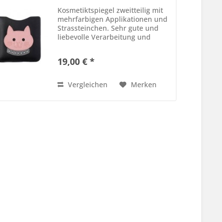
Kosmetiktspiegel zweitteilig mit
mehrfarbigen Applikationen und
Strassteinchen. Sehr gute und
liebevolle Verarbeitung und
beste Lederqualität. Größe 9 x 9
cm Farbe Braun - Applikationen
19,00 € *
rosé, grau und weiß - zweiteilig -
Schutzbeutel für...
Vergleichen
Merken