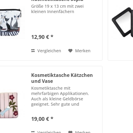
Größe 19 x 13 cm mit zwei
kleinen Innenfächern
12,90 € *
Vergleichen
Merken
Kosmetiktasche Kätzchen
und Vase
Kosmetiktasche mit
mehrfarbigen Applikationen.
Auch als kleine Geldbörse
geeignet. Sehr gute und
liebevolle Verarbeitung und
beste Lederqualität. Größe 8 x 12
19,00 € *
cm Farbe Rosé - Applikationen
grau, karmesinrot, weiß, hellblau,
grün. -...
Vergleichen
Merken