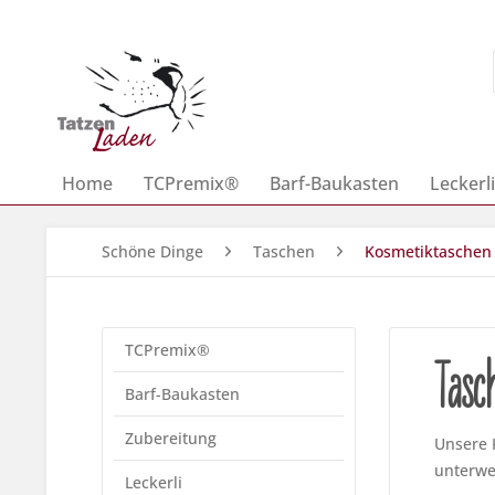
Home
TCPremix®
Barf-Baukasten
Leckerli
Schöne Dinge
Taschen
Kosmetiktaschen
TCPremix®
Tasc
Barf-Baukasten
Zubereitung
Unsere K
unterwe
Leckerli