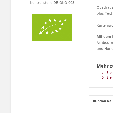
Kontrollstelle DE-ÖKO-003
Quadrati
plus Text
Kartengrö
Mit dem K
Ashbourne
und Hund
Mehr z
Sie 
Sie 
Kunden kau