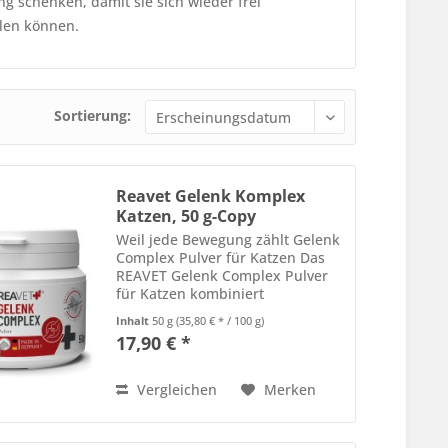
 schenken, damit sie sich wieder frei
llen können.
Sortierung:
Reavet Gelenk Komplex
Katzen, 50 g-Copy
Weil jede Bewegung zählt Gelenk
Complex Pulver für Katzen Das
REAVET Gelenk Complex Pulver
für Katzen kombiniert
hochwertiges Kollagenpulver vom
Inhalt
50 g
(35,80 € * / 100 g)
Rind mit reinem
17,90 € *
Hagebuttenpulver zu einer
natürlichen Rezeptur, die den
Gelenkstoffwechsel...
Vergleichen
Merken