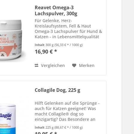
Reavet Omega-3
Lachspulver, 300g
Für Gelenke, Herz-
Kreislaufsystem, Fell & Haut
Omega-3 Lachspulver für Hund &
Katzen - in Lebensmittelqualität
REAVET Omega-3 Lachspulver für
Inhalt
300 g
(56,33 € * / 1000 g)
Hunde und Katzen wertet mit
16,90 € *
seinem hohen Gehalt an
essenziellen Fettsäuren jedes
Futter auf....
Vergleichen
Merken
Collagile Dog, 225 g
Hilft Gelenken auf die Sprünge -
auch für Katzen geeignet! Was
macht Collagile® dog so
einzigartig? Das Besondere an
Collagile® dog sind spezifische
Inhalt
225 g
(88,67 € * / 1000 g)
Bioaktive Kollagenpeptide, die