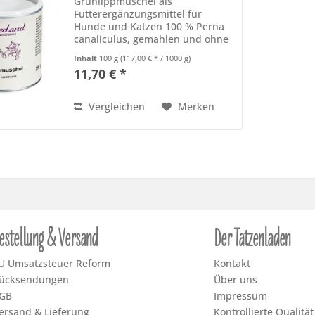
Grünlippmuschel als
Futterergänzungsmittel für
Hunde und Katzen 100 % Perna
canaliculus, gemahlen und ohne
weitere Zusätze Warum
Inhalt
100 g
(117,00 € * / 1000 g)
Grünlippmuschel Hunden und
11,70 € *
Katzen gut tut Grünlippmuschel
wird in der bewussten
Tierernährung immer häufiger...
Vergleichen
Merken
estellung & Versand
Der Tatzenladen
U Umsatzsteuer Reform
Kontakt
ücksendungen
Über uns
GB
Impressum
ersand & Lieferung
Kontrollierte Qualität