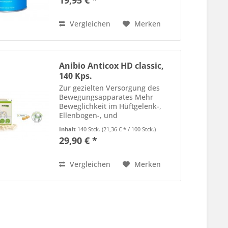
19,95 € *
der natürlichen Knorpelmasse
entsprechen. Die hohe...
Vergleichen
Merken
Anibio Anticox HD classic,
140 Kps.
Zur gezielten Versorgung des
Bewegungsapparates Mehr
Beweglichkeit im Hüftgelenk-,
Ellenbogen-, und
Wirbelsäulenbereich. Durch
Inhalt
140 Stck.
(21,36 € * / 100 Stck.)
Anticox erhält das Tier seine
29,90 € *
natürliche Bewegungsfreude
zurück, was sich positiv auf die
Lebensqualität...
Vergleichen
Merken