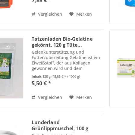
7,99 € *
haben. Es trägt zu einer
normalen Körperfunktion und
zum...
Vergleichen
Merken
Tatzenladen Bio-Gelatine
gekörnt, 120 g Tüte...
Gelenkunterstützung und
Futterzubereitung Gelatine ist ein
Eiweißstoff, der aus Kollagen
gewonnen wird und dem
Kollagen in den Gelenken und
Inhalt
120 g
(45,83 € * / 1000 g)
Knorpeln von Katzen ähnelt.
5,50 € *
Besonders bei älteren Katzen
kann eine kleine Menge Gelatine
im...
Vergleichen
Merken
Lunderland
Grünlippmuschel, 100 g