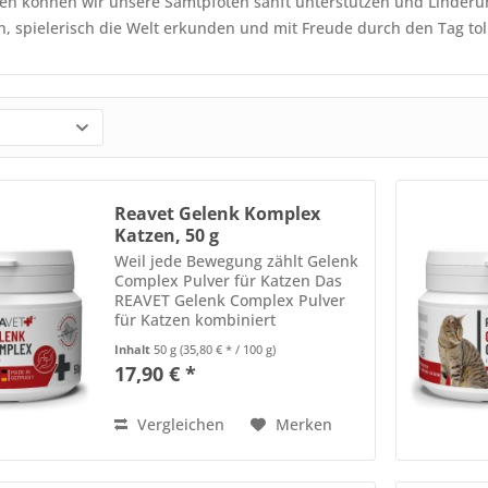
en können wir unsere Samtpfoten sanft unterstützen und Linderung
, spielerisch die Welt erkunden und mit Freude durch den Tag to
Reavet Gelenk Komplex
Katzen, 50 g
Weil jede Bewegung zählt Gelenk
Complex Pulver für Katzen Das
REAVET Gelenk Complex Pulver
für Katzen kombiniert
hochwertiges Kollagenpulver vom
Inhalt
50 g
(35,80 € * / 100 g)
Rind mit reinem
17,90 € *
Hagebuttenpulver zu einer
natürlichen Rezeptur, die den
Gelenkstoffwechsel...
Vergleichen
Merken