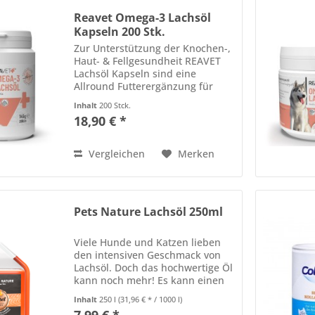
Reavet Omega-3 Lachsöl
Kapseln 200 Stk.
Zur Unterstützung der Knochen-,
Haut- & Fellgesundheit REAVET
Lachsöl Kapseln sind eine
Allround Futterergänzung für
Hunde und Katzen. Die
Inhalt
200 Stck.
besonderen Eigenschaften von
18,90 € *
Lachsöl liegen in der Versorgung
mit essenziellen Fettsäuren.
Diese...
Vergleichen
Merken
Pets Nature Lachsöl 250ml
Viele Hunde und Katzen lieben
den intensiven Geschmack von
Lachsöl. Doch das hochwertige Öl
kann noch mehr! Es kann einen
positiven Einfluss auf das
Inhalt
250 l
(31,96 € * / 1000 l)
Wohlbefinden der Fellnasen