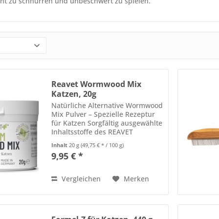
nt zu schnurren und unbeschwert zu spielen.
Reavet Wormwood Mix
Katzen, 20g
Natürliche Alternative Wormwood
Mix Pulver – Spezielle Rezeptur
für Katzen Sorgfältig ausgewählte
Inhaltsstoffe des REAVET
Wormwood Mix Pulver für Katzen
Inhalt
20 g
(49,75 € * / 100 g)
umfassen eine Vielzahl von rein
9,95 € *
natürlichen Zutaten, welche den
Organismus Deiner...
Vergleichen
Merken