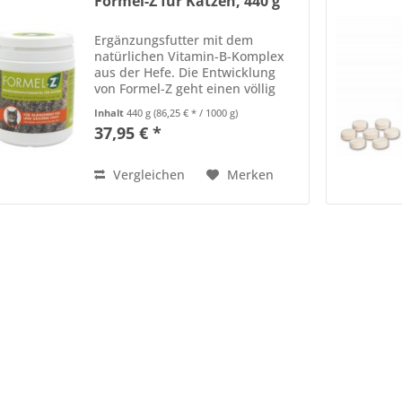
Formel-Z für Katzen, 440 g
Ergänzungsfutter mit dem
natürlichen Vitamin-B-Komplex
aus der Hefe. Die Entwicklung
von Formel-Z geht einen völlig
neuen, sehr effektiven Weg der
Inhalt
440 g
(86,25 € * / 1000 g)
Abwehr. Zecken, Milben und
37,95 € *
Flöhe sind äußerst
geruchsempfindlich. Genau da
setzt die...
Vergleichen
Merken