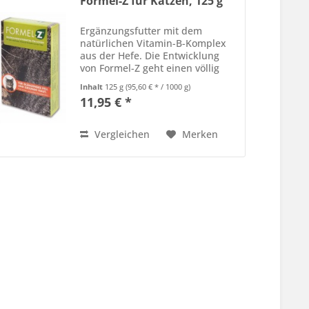
Formel-Z für Katzen, 125 g
Ergänzungsfutter mit dem
natürlichen Vitamin-B-Komplex
aus der Hefe. Die Entwicklung
von Formel-Z geht einen völlig
neuen, sehr effektiven Weg der
Inhalt
125 g
(95,60 € * / 1000 g)
Abwehr. Zecken, Milben und
11,95 € *
Flöhe sind äußerst
geruchsempfindlich. Genau da
setzt die...
Vergleichen
Merken