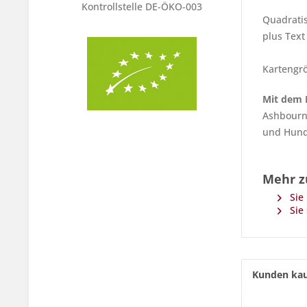
Kontrollstelle DE-ÖKO-003
Quadrati
plus Text
Kartengrö
Mit dem K
Ashbourne
und Hund
Mehr z
Sie 
Sie 
Kunden kau