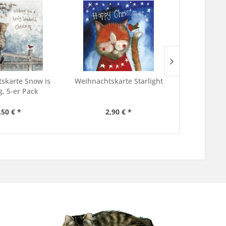
skarte Snow is
Weihnachtskarte Starlight
Weihnachts
, 5-er Pack
Sn
,50 € *
2,90 € *
2,