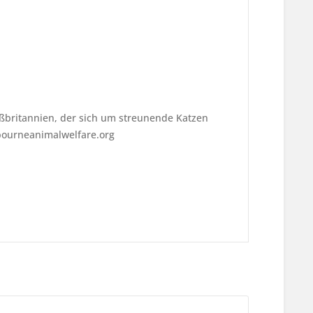
.
ßbritannien, der sich um streunende Katzen
bourneanimalwelfare.org