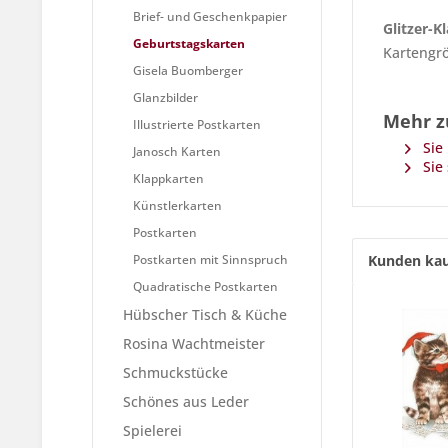
Brief- und Geschenkpapier
Glitzer-K
Geburtstagskarten
Kartengrö
Gisela Buomberger
Glanzbilder
Mehr zu
Illustrierte Postkarten
Sie 
Janosch Karten
Sie 
Klappkarten
Künstlerkarten
Postkarten
Postkarten mit Sinnspruch
Kunden kau
Quadratische Postkarten
Hübscher Tisch & Küche
Rosina Wachtmeister
Schmuckstücke
Schönes aus Leder
Spielerei