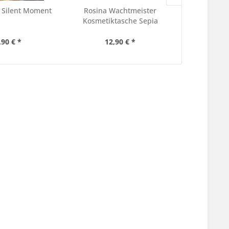
n Silent Moment
Rosina Wachtmeister
Rosina Wac
Kosmetiktasche Sepia
Shopping
,90 € *
12,90 € *
9,