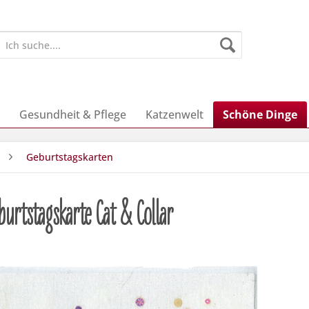
Gesundheit & Pflege
Katzenwelt
Schöne Dinge
Geburtstagskarten
burtstagskarte Cat & Collar