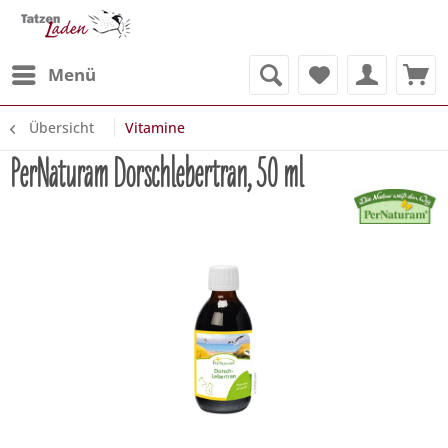
Menü
Übersicht
Vitamine
PerNaturam Dorschlebertran, 50 ml