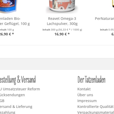
enladen Bio-
Reavet Omega-3
PerNaturam
er Geflügel, 100 g
Lachspulver, 300g
DE...
Inhalt
100 g
Inhalt
300 g
(56,33 € * / 1000 g)
Inhalt
0.05
26,90 € *
16,90 € *
6
estellung & Versand
Der Tatzenladen
U Umsatzsteuer Reform
Kontakt
ücksendungen
Über uns
GB
Impressum
ersand & Lieferung
Kontrollierte Qualität
ezahlung
Verpackungsmaterial