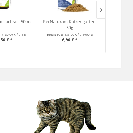
 Lachsöl, 50 ml
PerNaturam Katzengarten,
Tatzenlade
50g
(Seealgen
 l
(130,00 € * / 1 l)
Inhalt
50 g
(138,00 € * / 1000 g)
Inhalt
100 g
(
,50 € *
6,90 € *
4,