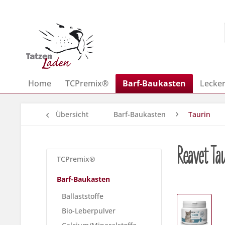
Home
TCPremix®
Barf-Baukasten
Lecker
Übersicht
Barf-Baukasten
Taurin
Reavet Ta
TCPremix®
Barf-Baukasten
Ballaststoffe
Bio-Leberpulver