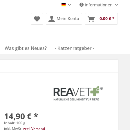
Informationen
Deutsch
Mein Konto
0,00 € *
Was gibt es Neues?
- Katzenratgeber -
14,90 € *
Inhalt:
100 g
inkl. MwSt.
zzgl. Versand