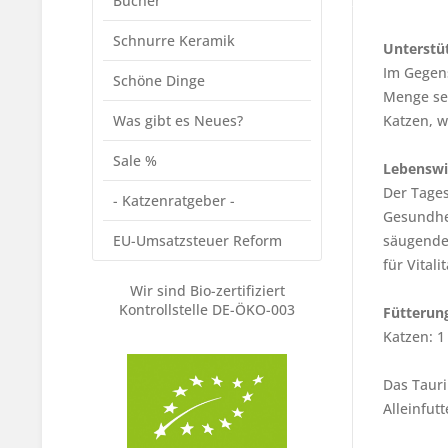
Bücher
Schnurre Keramik
Unterstü
Im Gegen
Schöne Dinge
Menge sel
Was gibt es Neues?
Katzen, w
Sale %
Lebenswi
Der Tages
- Katzenratgeber -
Gesundhei
EU-Umsatzsteuer Reform
säugende 
für Vital
Wir sind Bio-zertifiziert
Kontrollstelle DE-ÖKO-003
Fütterun
Katzen: 1 
Das Tauri
Alleinfut